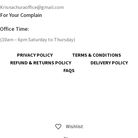
Krisnachuraoffice@gmail.com
For Your Complain
Office Time:
(10am – 6pm Saturday to Thursday)
PRIVACY POLICY
TERMS & CONDITIONS
REFUND & RETURNS POLICY
DELIVERY POLICY
FAQS
@ 2023 copyright by
KrisnaChura
all rights reserved | Designed &
Developed by
Expert Royal
Wishlist