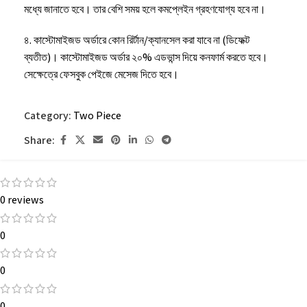
মধ্যে জানাতে হবে। তার বেশি সময় হলে কমপ্লেইন গ্রহণযোগ্য হবে না।
৪. কাস্টোমাইজড অর্ডারে কোন রির্টান/ক্যানসেল করা যাবে না (ডিফেক্ট
ব্যতীত)। কাস্টোমাইজড অর্ডার ২০% এডভান্স দিয়ে কনফার্ম করতে হবে।
সেক্ষেত্রে ফেসবুক পেইজে মেসেজ দিতে হবে।
৫. কোন ইমার্জেন্সি থাকলে অর্ডার করার সময় ফেসবুক পেইজে মেসেজ দিতে
Category:
Two Piece
হবে।
Share:
৬. কাপড় ধোয়ার পর এক ইঞ্চির মত খাপে।
0 reviews
0
0
0