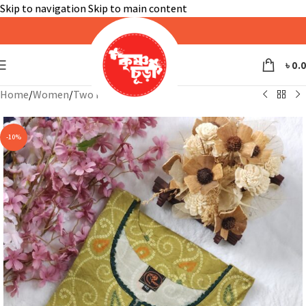
Skip to navigation
Skip to main content
৳
0.
Home
/
Women
/
Two Piece
-10%