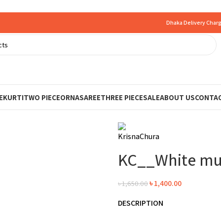
Dhaka Delivery Charg
E
KURTI
TWO PIECE
ORNA
SAREE
THREE PIECE
SALE
ABOUT US
CONTAC
KC__White mul
৳
1,400.00
৳
1,650.00
DESCRIPTION