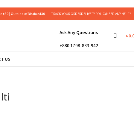
e ৳80 | Outside of Dhaka ৳130
TRACK YOUR ORDER
DELIVERY POLICY
NEED ANY HELP?
Ask Any Questions
৳
0.
+880 1798-833-942
T US
ti