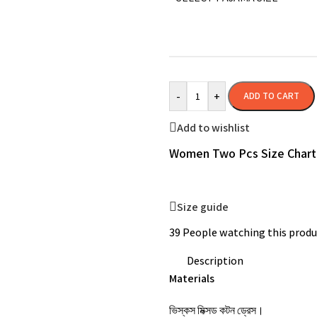
-
+
ADD TO CART
Add to wishlist
Women Two Pcs Size Chart
Size guide
39
People watching this produ
Description
Materials
ভিস্কস মিক্সড কটন ড্রেস।