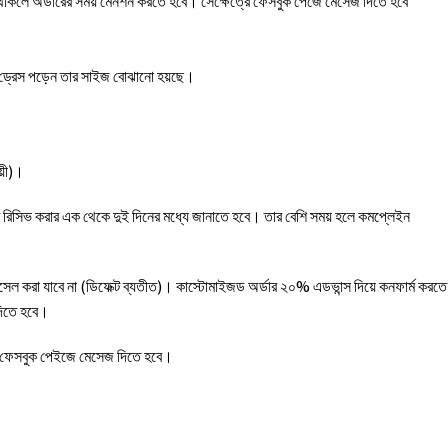
 থাকলে অর্ডারের সময় মেনশন করতে হবে। সেক্ষেত্রে ফেসবুক পেজে মেসেজ দিতে হবে
র ড্রেস পড়েন তার সাইজ বোঝানো হয়ছে।
য়ী)।
ক্ট রিসিভ করার এক থেকে দুই দিনের মধ্যে জানাতে হবে। তার বেশি সময় হলে কমপ্লেইন
ানসেল করা যাবে না (ডিফেক্ট ব্যতীত)। কাস্টোমাইজড অর্ডার ২০% এডভান্স দিয়ে কনফার্ম করতে
দিতে হবে।
ময় ফেসবুক পেইজে মেসেজ দিতে হবে।