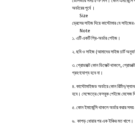
ডেলিভারি সময় ৫-৮ দিন। কোন এমার্জেন্সি
অর্ডারের পূর্বে ।
Size
ড্রেসের সাইজ দিয়ে কাস্টোমার যে সাইজে
Note
১. এটি একটি প্রি-অর্ডার পেইজ।
২. ছবি ও সাইজ (আমাদের সাইজ চার্ট অনুযা
৩. প্রোডাক্টে কোন ডিফেক্ট থাকলে, প্রোডা
গ্রহণযোগ্য হবে না।
৪. কাস্টোমাইজড অর্ডারে কোন রির্টান/ক্য
হবে। সেক্ষেত্রে ফেসবুক পেইজে মেসেজ 
৫. কোন ইমার্জেন্সি থাকলে অর্ডার করার স
৬. কাপড় ধোয়ার পর এক ইঞ্চির মত খাপে।