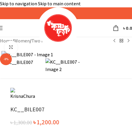
Skip to navigation
Skip to main content
৳
0.
Home
/
Women
/
Two Piece
Click to enlarge
-8%
KC__BILE007
৳
1,200.00
৳
1,300.00