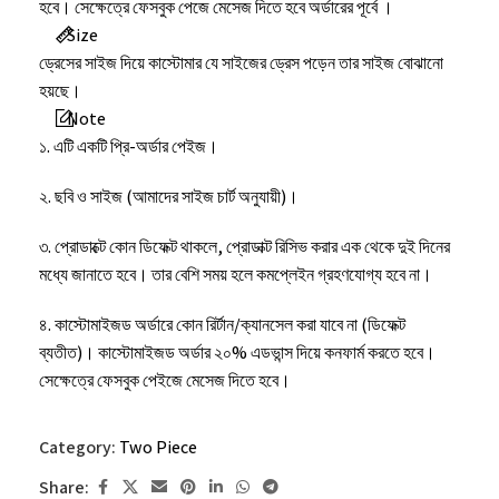
হবে। সেক্ষেত্রে ফেসবুক পেজে মেসেজ দিতে হবে অর্ডারের পূর্বে ।
Size
ড্রেসের সাইজ দিয়ে কাস্টোমার যে সাইজের ড্রেস পড়েন তার সাইজ বোঝানো
হয়ছে।
Note
১. এটি একটি প্রি-অর্ডার পেইজ।
২. ছবি ও সাইজ (আমাদের সাইজ চার্ট অনুযায়ী)।
৩. প্রোডাক্টে কোন ডিফেক্ট থাকলে, প্রোডাক্ট রিসিভ করার এক থেকে দুই দিনের
মধ্যে জানাতে হবে। তার বেশি সময় হলে কমপ্লেইন গ্রহণযোগ্য হবে না।
৪. কাস্টোমাইজড অর্ডারে কোন রির্টান/ক্যানসেল করা যাবে না (ডিফেক্ট
ব্যতীত)। কাস্টোমাইজড অর্ডার ২০% এডভান্স দিয়ে কনফার্ম করতে হবে।
সেক্ষেত্রে ফেসবুক পেইজে মেসেজ দিতে হবে।
৫. কোন ইমার্জেন্সি থাকলে অর্ডার করার সময় ফেসবুক পেইজে মেসেজ দিতে
Category:
Two Piece
হবে।
Share: