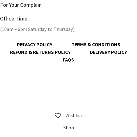
For Your Complain
Office Time:
(10am – 6pm Saturday to Thursday)
PRIVACY POLICY
TERMS & CONDITIONS
REFUND & RETURNS POLICY
DELIVERY POLICY
FAQS
@ 2023 copyright by
KrisnaChura
all rights reserved | Designed &
Developed by
Expert Royal
Wishlist
Shop