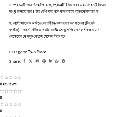
৩. প্রোডাক্টে কোন ডিফেক্ট থাকলে, প্রোডাক্ট রিসিভ করার এক থেকে দুই দিনের
মধ্যে জানাতে হবে। তার বেশি সময় হলে কমপ্লেইন গ্রহণযোগ্য হবে না।
৪. কাস্টোমাইজড অর্ডারে কোন রির্টান/ক্যানসেল করা যাবে না (ডিফেক্ট
ব্যতীত)। কাস্টোমাইজড অর্ডার ২০% এডভান্স দিয়ে কনফার্ম করতে হবে।
সেক্ষেত্রে ফেসবুক পেইজে মেসেজ দিতে হবে।
৫. কোন ইমার্জেন্সি থাকলে অর্ডার করার সময় ফেসবুক পেইজে মেসেজ দিতে
Category:
Two Piece
হবে।
Share:
৬. কাপড় ধোয়ার পর এক ইঞ্চির মত খাপে।
0 reviews
0
0