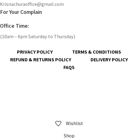
Krisnachuraoffice@gmail.com
For Your Complain
Office Time:
(10am – 6pm Saturday to Thursday)
PRIVACY POLICY
TERMS & CONDITIONS
REFUND & RETURNS POLICY
DELIVERY POLICY
FAQS
@ 2023 copyright by
KrisnaChura
all rights reserved | Designed &
Developed by
Expert Royal
Wishlist
Shop