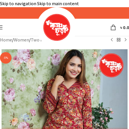
Skip to navigation
Skip to main content
৳
0.
Home
/
Women
/
Two Piece
-5%