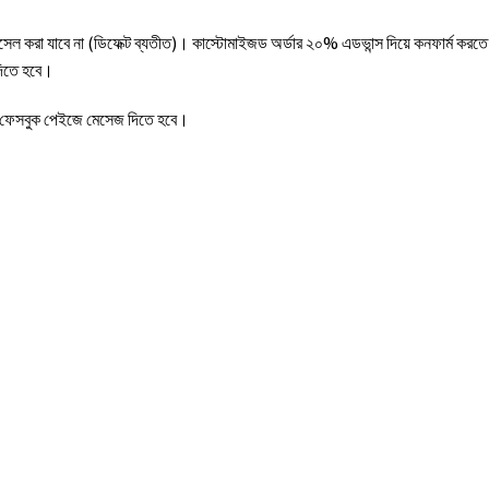
ানসেল করা যাবে না (ডিফেক্ট ব্যতীত)। কাস্টোমাইজড অর্ডার ২০% এডভান্স দিয়ে কনফার্ম করতে
দিতে হবে।
ময় ফেসবুক পেইজে মেসেজ দিতে হবে।