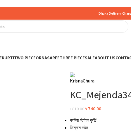
Dhaka Delivery Charg
E
KURTI
TWO PIECE
ORNA
SAREE
THREE PIECE
SALE
ABOUT US
CONTAC
KC_Mejenda3
৳
740.00
৳
810.00
কামিজ স্টাইল কুর্তি
ভিস্কস কটন