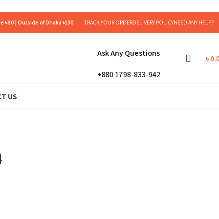
e ৳80 | Outside of Dhaka ৳130
TRACK YOUR ORDER
DELIVERY POLICY
NEED ANY HELP?
Ask Any Questions
৳
0.
+880 1798-833-942
T US
4