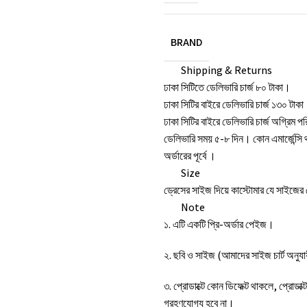
BRAND
Shipping & Returns
ঢাকা সিটিতে ডেলিভারি চার্জ ৮০ টাকা।
ঢাকা সিটির বাইরে ডেলিভারি চার্জ ১৩০ টাক
ঢাকা সিটির বাইরে ডেলিভারি চার্জ অগ্রিম
ডেলিভারি সময় ৫-৮ দিন। কোন এমার্জেন্সি
অর্ডারের পূর্বে ।
Size
ড্রেসের সাইজ দিয়ে কাস্টোমার যে সাইজে
Note
১. এটি একটি প্রি-অর্ডার পেইজ।
২. ছবি ও সাইজ (আমাদের সাইজ চার্ট অনুযা
৩. প্রোডাক্টে কোন ডিফেক্ট থাকলে, প্রোডা
গ্রহণযোগ্য হবে না।