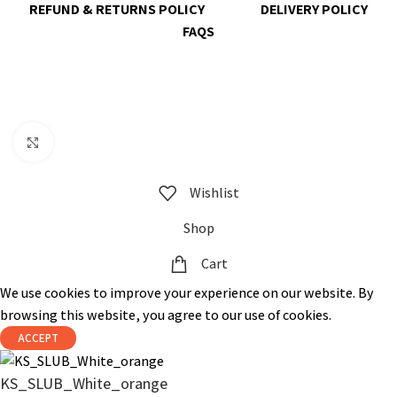
REFUND & RETURNS POLICY
DELIVERY POLICY
FAQS
@ 2023 copyright by
KrisnaChura
all rights reserved | Designed &
Developed by
Expert Royal
Click to enlarge
Wishlist
Shop
Cart
We use cookies to improve your experience on our website. By
browsing this website, you agree to our use of cookies.
ACCEPT
KS_SLUB_White_orange