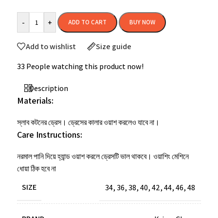
-
+
ADD TO CART
BUY NOW
Add to wishlist
Size guide
33
People watching this product now!
Description
Materials:
স্লাব কটনের ড্রেস। ড্রেসের কালার ওয়াশ করলেও যাবে না।
Care Instructions:
নরমাল
পানি
দিয়ে
হ্যান্ড
ওয়াশ
করলে
ড্রেসটি
ভাল
থাকবে।
ওয়াশিং
মেশিনে
ধোয়া
ঠিক
হবে
না
SIZE
34
,
36
,
38
,
40
,
42
,
44
,
46
,
48