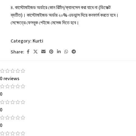
৪. কাস্টোমাইজড অর্ডারে কোন রির্টান/ক্যানসেল করা যাবে না (ডিফেক্ট
ব্যতীত)। কাস্টোমাইজড অর্ডার ২০% এডভান্স দিয়ে কনফার্ম করতে হবে।
সেক্ষেত্রে ফেসবুক পেইজে মেসেজ দিতে হবে।
৫. কোন ইমার্জেন্সি থাকলে অর্ডার করার সময় ফেসবুক পেইজে মেসেজ দিতে
Category:
Kurti
হবে।
Share:
৬. কাপড় ধোয়ার পর এক ইঞ্চির মত খাপে।
0 reviews
0
0
0