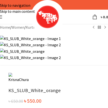
Skip to navigation
-15%
Skip to main content
৳
0.
Home
/
Women
/
Kurti
KS_SLUB_White_orange
৳
550.00
৳
650.00