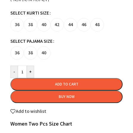
SELECT KURTI SIZE
36
38
40
42
44
46
48
SELECT PAJAMA SIZE
36
38
40
-
+
ADD TO CART
BUY NOW
Add to wishlist
Women Two Pcs Size Chart