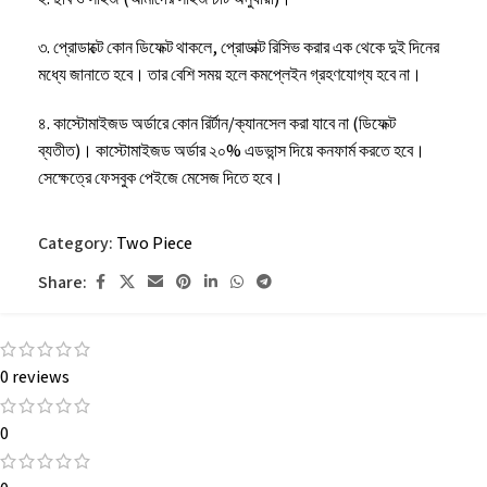
৩. প্রোডাক্টে কোন ডিফেক্ট থাকলে, প্রোডাক্ট রিসিভ করার এক থেকে দুই দিনের
মধ্যে জানাতে হবে। তার বেশি সময় হলে কমপ্লেইন গ্রহণযোগ্য হবে না।
৪. কাস্টোমাইজড অর্ডারে কোন রির্টান/ক্যানসেল করা যাবে না (ডিফেক্ট
ব্যতীত)। কাস্টোমাইজড অর্ডার ২০% এডভান্স দিয়ে কনফার্ম করতে হবে।
সেক্ষেত্রে ফেসবুক পেইজে মেসেজ দিতে হবে।
৫. কোন ইমার্জেন্সি থাকলে অর্ডার করার সময় ফেসবুক পেইজে মেসেজ দিতে
Category:
Two Piece
হবে।
Share:
৬. কাপড় ধোয়ার পর এক ইঞ্চির মত খাপে।
0 reviews
0