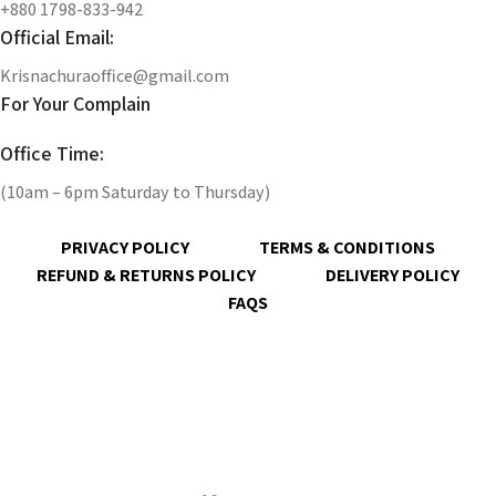
+880 1798-833-942
Official Email:
Krisnachuraoffice@gmail.com
For Your Complain
Office Time:
(10am – 6pm Saturday to Thursday)
PRIVACY POLICY
TERMS & CONDITIONS
REFUND & RETURNS POLICY
DELIVERY POLICY
FAQS
@ 2023 copyright by
KrisnaChura
all rights reserved | Designed &
Developed by
Expert Royal