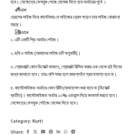
হবে। সেক্ষেত্রে ফেসবুক পেজে মেসেজ দিতে হবে অর্ডারের পূর্বে ।
Size
ড্রেসের সাইজ দিয়ে কাস্টোমার যে সাইজের ড্রেস পড়েন তার সাইজ বোঝানো
হয়ছে।
Note
১. এটি একটি প্রি-অর্ডার পেইজ।
২. ছবি ও সাইজ (আমাদের সাইজ চার্ট অনুযায়ী)।
৩. প্রোডাক্টে কোন ডিফেক্ট থাকলে, প্রোডাক্ট রিসিভ করার এক থেকে দুই দিনের
মধ্যে জানাতে হবে। তার বেশি সময় হলে কমপ্লেইন গ্রহণযোগ্য হবে না।
৪. কাস্টোমাইজড অর্ডারে কোন রির্টান/ক্যানসেল করা যাবে না (ডিফেক্ট
ব্যতীত)। কাস্টোমাইজড অর্ডার ২০% এডভান্স দিয়ে কনফার্ম করতে হবে।
সেক্ষেত্রে ফেসবুক পেইজে মেসেজ দিতে হবে।
৫. কোন ইমার্জেন্সি থাকলে অর্ডার করার সময় ফেসবুক পেইজে মেসেজ দিতে
Category:
Kurti
হবে।
Share: