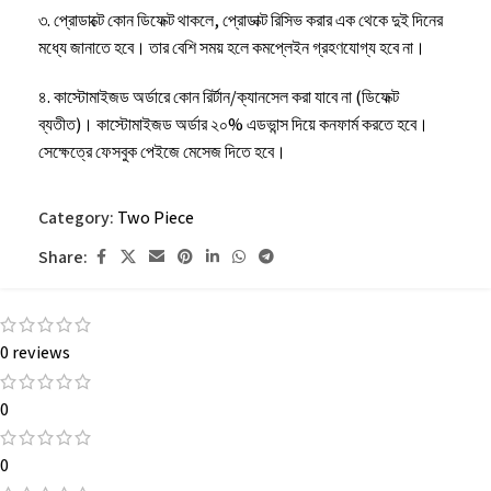
৩. প্রোডাক্টে কোন ডিফেক্ট থাকলে, প্রোডাক্ট রিসিভ করার এক থেকে দুই দিনের
মধ্যে জানাতে হবে। তার বেশি সময় হলে কমপ্লেইন গ্রহণযোগ্য হবে না।
৪. কাস্টোমাইজড অর্ডারে কোন রির্টান/ক্যানসেল করা যাবে না (ডিফেক্ট
ব্যতীত)। কাস্টোমাইজড অর্ডার ২০% এডভান্স দিয়ে কনফার্ম করতে হবে।
সেক্ষেত্রে ফেসবুক পেইজে মেসেজ দিতে হবে।
৫. কোন ইমার্জেন্সি থাকলে অর্ডার করার সময় ফেসবুক পেইজে মেসেজ দিতে
Category:
Two Piece
হবে।
Share:
৬. কাপড় ধোয়ার পর এক ইঞ্চির মত খাপে।
0 reviews
0
0