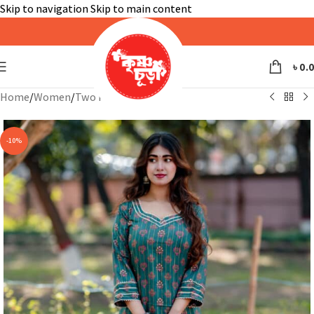
Skip to navigation
Skip to main content
৳
0.
Home
/
Women
/
Two Piece
-10%