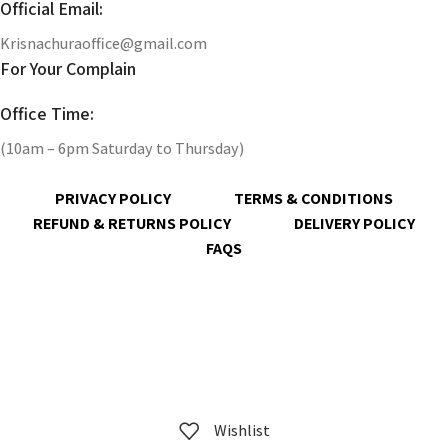
Official Email:
Krisnachuraoffice@gmail.com
For Your Complain
Office Time:
(10am – 6pm Saturday to Thursday)
PRIVACY POLICY
TERMS & CONDITIONS
REFUND & RETURNS POLICY
DELIVERY POLICY
FAQS
@ 2023 copyright by
KrisnaChura
all rights reserved | Designed &
Developed by
Expert Royal
Wishlist