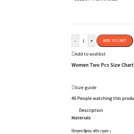
-
+
ADD TO CART
Add to wishlist
Women Two Pcs Size Chart
Size guide
40
People watching this produ
Description
Materials
ভিস্কস মিক্সড কটন ড্রেস।