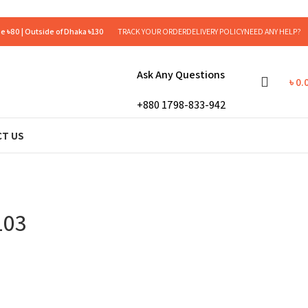
e ৳80 | Outside of Dhaka ৳130
TRACK YOUR ORDER
DELIVERY POLICY
NEED ANY HELP?
Ask Any Questions
৳
0.
+880 1798-833-942
T US
103