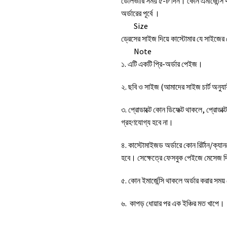
ডেলিভারি সময় ৫-৮ দিন। কোন এমার্জেন্সি
অর্ডারের পূর্বে ।
Size
ড্রেসের সাইজ দিয়ে কাস্টোমার যে সাইজে
Note
১. এটি একটি প্রি-অর্ডার পেইজ।
২. ছবি ও সাইজ (আমাদের সাইজ চার্ট অনুযা
৩. প্রোডাক্টে কোন ডিফেক্ট থাকলে, প্রোডা
গ্রহণযোগ্য হবে না।
৪. কাস্টোমাইজড অর্ডারে কোন রির্টান/ক্য
হবে। সেক্ষেত্রে ফেসবুক পেইজে মেসেজ 
৫. কোন ইমার্জেন্সি থাকলে অর্ডার করার স
৬. কাপড় ধোয়ার পর এক ইঞ্চির মত খাপে।