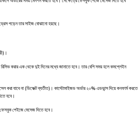
 থাকলে অর্ডারের সময় মেনশন করতে হবে। সেক্ষেত্রে ফেসবুক পেজে মেসেজ দিতে হবে
র ড্রেস পড়েন তার সাইজ বোঝানো হয়ছে।
য়ী)।
ক্ট রিসিভ করার এক থেকে দুই দিনের মধ্যে জানাতে হবে। তার বেশি সময় হলে কমপ্লেইন
ানসেল করা যাবে না (ডিফেক্ট ব্যতীত)। কাস্টোমাইজড অর্ডার ২০% এডভান্স দিয়ে কনফার্ম করতে
দিতে হবে।
ময় ফেসবুক পেইজে মেসেজ দিতে হবে।