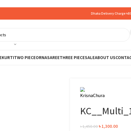
Dhaka Delivery Charge ৳80
E
KURTI
TWO PIECE
ORNA
SAREE
THREE PIECE
SALE
ABOUT US
CONTAC
KC__Multi_
৳
1,300.00
৳
1,450.00