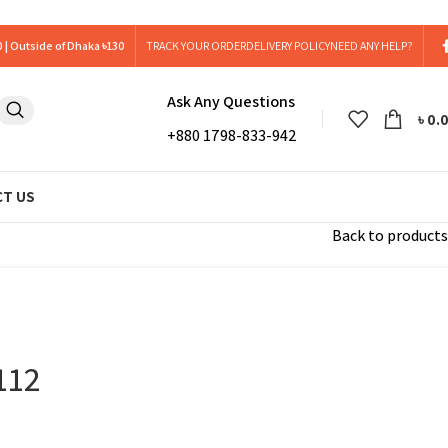
 | Outside of Dhaka ৳130
TRACK YOUR ORDER
DELIVERY POLICY
NEED ANY HELP?
Ask Any Questions
৳
0.
+880 1798-833-942
T US
Back to products
112