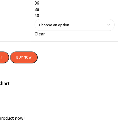
36
38
40
Clear
RT
BUY NOW
hart
product now!