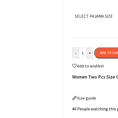
SELECT PAJAMA SIZE
-
+
ADD TO CA
Add to wishlist
Women Two Pcs Size C
Size guide
40
People watching this 