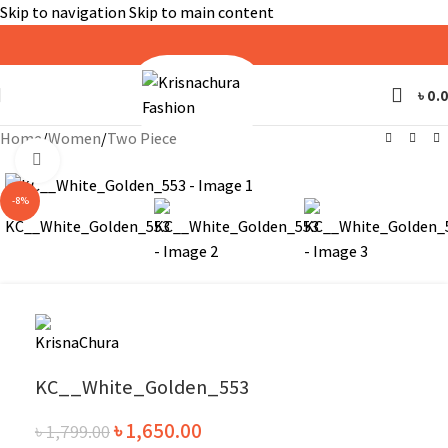
Skip to navigation
Skip to main content
৳
0.
Home
/
Women
/
Two Piece
Click to enlarge
-8%
KC__White_Golden_553
৳
1,650.00
৳
1,799.00