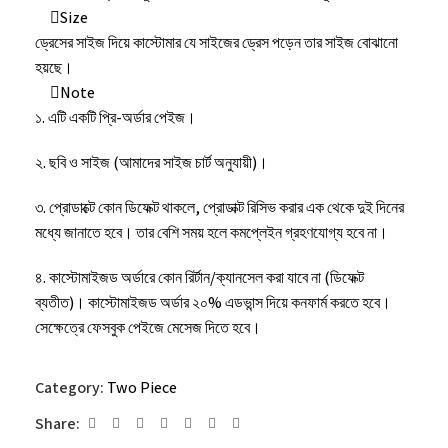
Size
ড্রেসের সাইজ দিয়ে কাস্টোমার যে সাইজের ড্রেস পড়েন তার সাইজ বোঝানো
হয়ছে।
Note
১. এটি একটি প্রি-অর্ডার পেইজ।
২. ছবি ও সাইজ (আমাদের সাইজ চার্ট অনুযায়ী)।
৩. প্রোডাক্টে কোন ডিফেক্ট থাকলে, প্রোডাক্ট রিসিভ করার এক থেকে দুই দিনের
মধ্যে জানাতে হবে। তার বেশি সময় হলে কমপ্লেইন গ্রহণযোগ্য হবে না।
৪. কাস্টোমাইজড অর্ডারে কোন রির্টান/ক্যানসেল করা যাবে না (ডিফেক্ট
ব্যতীত)। কাস্টোমাইজড অর্ডার ২০% এডভান্স দিয়ে কনফার্ম করতে হবে।
সেক্ষেত্রে ফেসবুক পেইজে মেসেজ দিতে হবে।
৫. কোন ইমার্জেন্সি থাকলে অর্ডার করার সময় ফেসবুক পেইজে মেসেজ দিতে
Category:
Two Piece
হবে।
Share:
৬. কাপড় ধোয়ার পর এক ইঞ্চির মত খাপে।