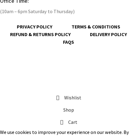
Office Time:
(10am – 6pm Saturday to Thursday)
PRIVACY POLICY
TERMS & CONDITIONS
REFUND & RETURNS POLICY
DELIVERY POLICY
FAQS
@ 2023 copyright by
KrisnaChura
all rights reserved | Designed &
Developed by
Expert Royal
Wishlist
Shop
Cart
We use cookies to improve your experience on our website. By