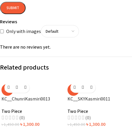
Reviews
Only with images
There are no reviews yet.
Related products
-10%
-10%
KC__ChunriKasmiri0013
KC__SKYKasmiri0011
Two Piece
Two Piece
(0)
(0)
৳
1,300.00
৳
1,300.00
৳
1,450.00
৳
1,450.00