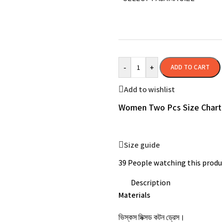
-
+
ADD TO CART
Add to wishlist
Women Two Pcs Size Chart
Size guide
39
People watching this produ
Description
Materials
ভিস্কস মিক্সড কটন ড্রেস।