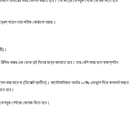
 থাকলে অর্ডারের সময় মেনশন করতে হবে। সেক্ষেত্রে ফেসবুক পেজে মেসেজ দিতে হবে
র ড্রেস পড়েন তার সাইজ বোঝানো হয়ছে।
য়ী)।
ক্ট রিসিভ করার এক থেকে দুই দিনের মধ্যে জানাতে হবে। তার বেশি সময় হলে কমপ্লেইন
ানসেল করা যাবে না (ডিফেক্ট ব্যতীত)। কাস্টোমাইজড অর্ডার ২০% এডভান্স দিয়ে কনফার্ম করতে
দিতে হবে।
ময় ফেসবুক পেইজে মেসেজ দিতে হবে।