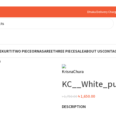
Dhaka Delivery Charg
E
KURTI
TWO PIECE
ORNA
SAREE
THREE PIECE
SALE
ABOUT US
CONTAC
s
KC__White_pu
৳
1,650.00
৳
1,750.00
DESCRIPTION