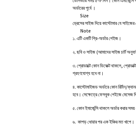
ডেলিভারি সময় ৫-৮ দিন। কোন এমার্জেন্সি
অর্ডারের পূর্বে ।
Size
ড্রেসের সাইজ দিয়ে কাস্টোমার যে সাইজে
Note
১. এটি একটি প্রি-অর্ডার পেইজ।
২. ছবি ও সাইজ (আমাদের সাইজ চার্ট অনুযা
৩. প্রোডাক্টে কোন ডিফেক্ট থাকলে, প্রোডা
গ্রহণযোগ্য হবে না।
৪. কাস্টোমাইজড অর্ডারে কোন রির্টান/ক্য
হবে। সেক্ষেত্রে ফেসবুক পেইজে মেসেজ 
৫. কোন ইমার্জেন্সি থাকলে অর্ডার করার স
৬. কাপড় ধোয়ার পর এক ইঞ্চির মত খাপে।